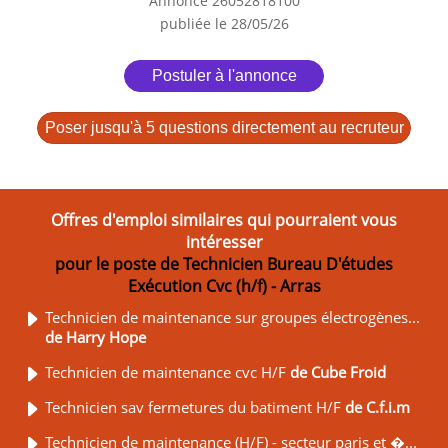
Annonce 26052818100
publiée le 28/05/26
Postuler à l'annonce
Poser jusqu'à 5 questions directement au recruteur
Offres d'emploi similaires qui pourraient vous
intéresser
pour le poste de Technicien Bureau D'études
Exécution Cvc (h/f) - Arras
Technicien de maintenance sur groupes électrogènes...
de Harry Hope
Technicien de maintenance cvc H/F
de Cube Froid
Technicien sav fermetures du batiment H/F
de C.f.i.m
Technicien de maintenance (H/F) - secteur paris et �...