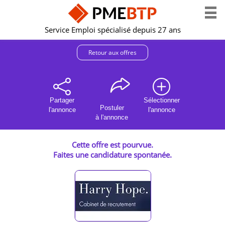
Service Emploi spécialisé depuis 27 ans
Retour aux offres
Partager
Sélectionner
Postuler
l'annonce
l'annonce
à l'annonce
Cette offre est pourvue.
Faites une candidature spontanée.