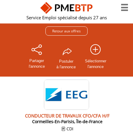
Service Emploi spécialisé depuis 27 ans
Retour aux offres
Partager
Sélectionner
Postuler
l'annonce
l'annonce
à l'annonce
CONDUCTEUR DE TRAVAUX CFO/CFA H/F
Cormeilles-En-Parisis, Île-de-France
CDI