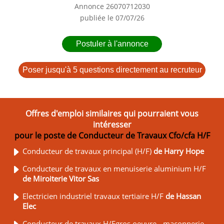
Annonce 26070712030
publiée le 07/07/26
Postuler à l'annonce
Poser jusqu'à 5 questions directement au recruteur
Offres d'emploi similaires qui pourraient vous
intéresser
pour le poste de Conducteur de Travaux Cfo/cfa H/F
Conducteur de travaux principal (H/F)
de Harry Hope
Conducteur de travaux en menuiserie aluminium H/F
de Miroiterie Vitor Sas
Electricien industriel travaux tertiaire H/F
de Hassan
Elec
Conducteur de travaux H/Fgros oeuvre - maçonnerie