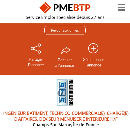
Service Emploi spécialisé depuis 27 ans
Retour aux offres
Partager
Sélectionner
Postuler
l'annonce
l'annonce
à l'annonce
INGENIEUR BATIMENT, TECHNICO COMMERCIAL(E), CHARGÉ(E)
D'AFFAIRES, DEVISEUR MENUISERIE INTERIEURE H/F
Champs-Sur-Marne, Île-de-France