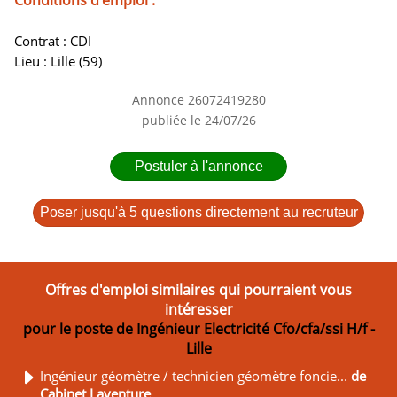
Conditions d'emploi :
Contrat : CDI
Lieu : Lille (59)
Annonce 26072419280
publiée le 24/07/26
Postuler à l'annonce
Poser jusqu'à 5 questions directement au recruteur
Offres d'emploi similaires qui pourraient vous
intéresser
pour le poste de Ingénieur Electricité Cfo/cfa/ssi H/f -
Lille
Ingénieur géomètre / technicien géomètre foncie...
de
Cabinet Laventure