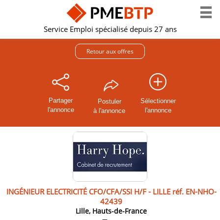
Service Emploi spécialisé depuis 27 ans
Retour aux offres
Partager
Sélectionner
Postuler
l'annonce
l'annonce
à l'annonce
INGÉNIEUR ELECTRICITÉ CFO/CFA/SSI H/F - LILLE réf. EN-NHO-
42439
Lille, Hauts-de-France