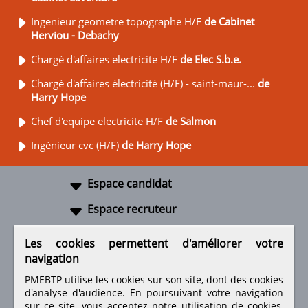
Ingenieur geometre topographe H/F
de Cabinet
Herviou - Debachy
Chargé d'affaires electricite H/F
de Elec S.b.e.
Chargé d'affaires électricité (H/F) - saint-maur-...
de
Harry Hope
Chef d'equipe electricite H/F
de Salmon
Ingénieur cvc (H/F)
de Harry Hope
Espace candidat
Espace recruteur
A propos
Les cookies permettent d'améliorer votre
navigation
Liens utiles
PMEBTP utilise les cookies sur son site, dont des cookies
d'analyse d'audience. En poursuivant votre navigation
sur ce site, vous acceptez notre utilisation de cookies,