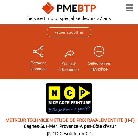
Service Emploi spécialisé depuis 27 ans
Retour aux offres
Partager
Sélectionner
Postuler
l'annonce
l'annonce
à l'annonce
METREUR TECHNICIEN ETUDE DE PRIX RAVALEMENT ITE (H-F)
Cagnes-Sur-Mer, Provence-Alpes-Côte d'Azur
CDD évolutif en CDI