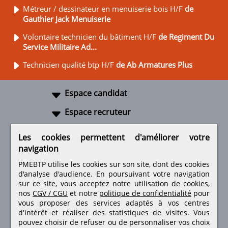
Métreur / dessinateur en menuiserie bois H/F
de
Gauthier Jack Menuiserie
Volontaire technicien du bâtiment H/F
de
Regiment Du
Service Militaire Ad...
Technicien qualité btp H/F
de Ab Armatures Plus
Espace candidat
Espace recruteur
A propos
Les cookies permettent d'améliorer votre
navigation
Liens utiles
PMEBTP utilise les cookies sur son site, dont des cookies
d'analyse d'audience. En poursuivant votre navigation
sur ce site, vous acceptez notre utilisation de cookies,
nos
CGV / CGU
et notre
politique de confidentialité
pour
Retrouvez-nous sur les réseaux sociaux
vous proposer des services adaptés à vos centres
d'intérêt et réaliser des statistiques de visites.
Vous
pouvez choisir de refuser ou de personnaliser vos choix