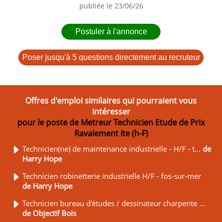
publiée le 23/06/26
Postuler à l'annonce
Poser jusqu'à 5 questions directement au recruteur
Offres d'emploi similaires qui pourraient vous
intéresser
pour le poste de Metreur Technicien Etude de Prix
Ravalement Ite (h-F)
Technicien(ne) de maintenance industrielle - H/F - t...
de
Harry Hope
Technicien robinetterie industrielle H/F - fos-sur-mer
de Harry Hope
Technicien bureau d'études / dessinateur charpente ...
de Objectif Bois