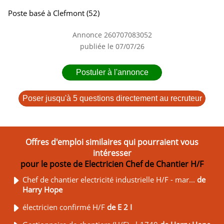
Poste basé à Clefmont (52)
Annonce 260707083052
publiée le 07/07/26
Postuler à l'annonce
Poser jusqu'à 5 questions directement au recruteur
Offres d'emploi similaires qui pourraient vous
intéresser
pour le poste de Electricien Chef de Chantier H/F
Chef de chantier electricité industrielle H/F - mar...
de
Harry Hope
électricien confirmé H/F
de E 2 I