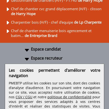
Gestionnaire de chantiers (H/F) - l-1740
de Harry Hope
Chef de chantier cvc grand déplacement (H/F) - clisson
de Harry Hope
Charpentier bois (H/F) - chef d'equipe
de Lp Charpente
Chef de chantier menuiserie bois agencement et
batim...
de Entreprise Brard
Espace candidat
Espace recruteur
A propos
Les cookies permettent d'améliorer votre
navigation
Liens utiles
PMEBTP utilise les cookies sur son site, dont des cookies
d'analyse d'audience. En poursuivant votre navigation
sur ce site, vous acceptez notre utilisation de cookies,
nos
CGV / CGU
et notre
politique de confidentialité
pour
Retrouvez-nous sur les réseaux sociaux
vous proposer des services adaptés à vos centres
d'intérêt et réaliser des statistiques de visites.
Vous