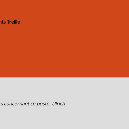
ts Treille
s concernant ce poste. Ulrich
" Pouvez vous suspe
ATELIER
Muriel B "