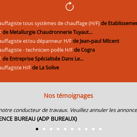
uffagiste tous systèmes de chauffage (H/F)
de Etablissemen
F
de
Metallurgie Chaudronnerie Tuyaut...
auffagiste et/ou dépanneur H/F
de Jean-paul Milcent
uffagiste - technicien poêle H/F
de Cogra
F
de
Entreprise Spécialisée Dans Le...
auffagiste H/F
de La Solive
Nos témoignages
notre conducteur de travaux. Veuillez annuler les annonce
ENCE BUREAU (ADP BUREAUX)