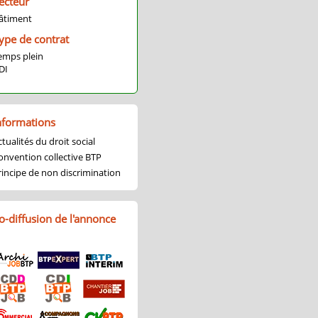
ecteur
âtiment
ype de contrat
emps plein
DI
nformations
tualités du droit social
onvention collective BTP
rincipe de non discrimination
o-diffusion de l'annonce