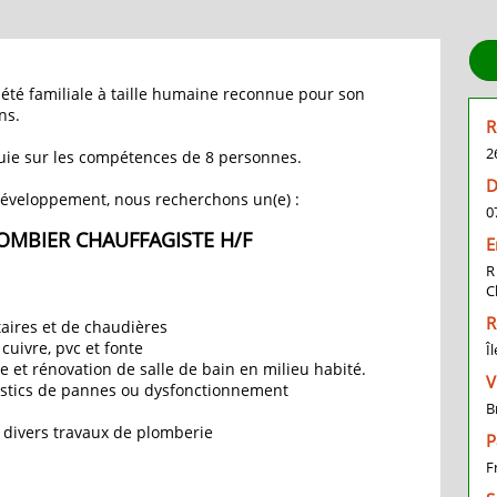
té familiale à taille humaine reconnue pour son
ns.
R
2
uie sur les compétences de 8 personnes.
D
développement, nous recherchons un(e) :
0
OMBIER CHAUFFAGISTE H/F
E
R
C
R
taires et de chaudières
cuivre, pvc et fonte
Î
 et rénovation de salle de bain en milieu habité.
V
ostics de pannes ou dysfonctionnement
B
t divers travaux de plomberie
P
F