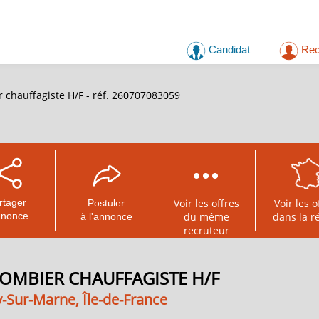
Candidat
Rec
 chauffagiste H/F - réf. 260707083059
rtager
Voir les offres
Voir les o
Postuler
nnonce
du même
dans la r
à l'annonce
recruteur
OMBIER CHAUFFAGISTE H/F
-Sur-Marne, Île-de-France