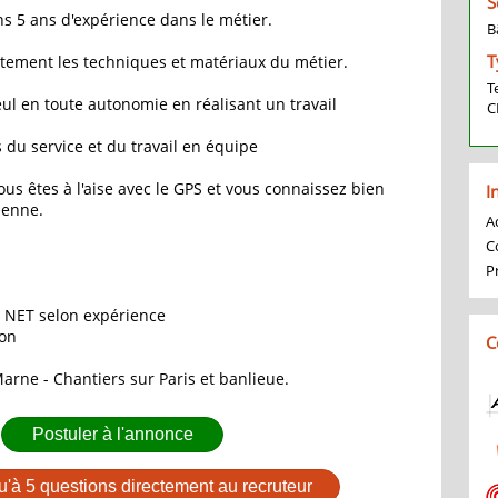
S
ns 5 ans d'expérience dans le métier.
B
T
tement les techniques et matériaux du métier.
T
eul en toute autonomie en réalisant un travail
C
 du service et du travail en équipe
ous êtes à l'aise avec le GPS et vous connaissez bien
I
ienne.
Ac
C
P
€ NET selon expérience
ion
C
Marne - Chantiers sur Paris et banlieue.
Postuler à l'annonce
u'à 5 questions directement au recruteur