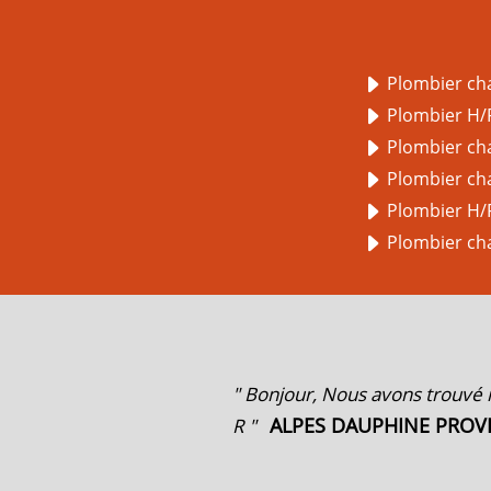
Plombier cha
Plombier H/
Plombier ch
Plombier cha
Plombier H/
Plombier ch
" Bonjour, Nous avons trouvé 
ALPES DAUPHINE PROV
R "