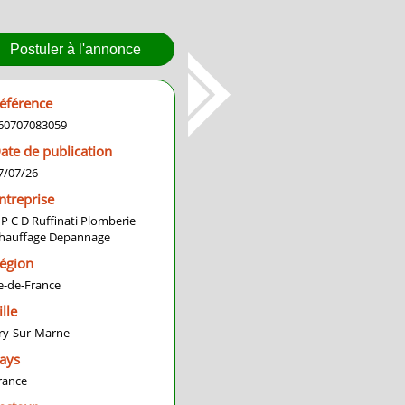
Postuler à l'annonce
éférence
60707083059
ate de publication
7/07/26
ntreprise
 P C D Ruffinati Plomberie
hauffage Depannage
égion
le-de-France
ille
ry-Sur-Marne
ays
rance