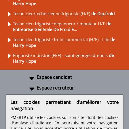
Harry Hope
Technicien/technicienne frigoriste (H/F)
de D.p.froid
Technicien frigoriste depanneur / monteur H/F
de
Entreprise Générale De Froid E...
Technicien frigoriste froid commercial (H/F) - lille
de
Harry Hope
Frigoriste industriel(H/F) - saint-georges-du-bois
de
Harry Hope
Espace candidat
Espace recruteur
A propos
Les cookies permettent d'améliorer votre
navigation
Liens utiles
PMEBTP utilise les cookies sur son site, dont des cookies
d'analyse d'audience. En poursuivant votre navigation
sur ce site, vous acceptez notre utilisation de cookies,