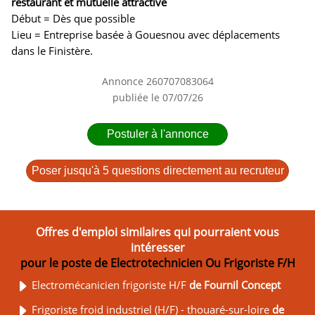
restaurant et mutuelle attractive
Début = Dès que possible
Lieu = Entreprise basée à Gouesnou avec déplacements
dans le Finistère.
Annonce 260707083064
publiée le 07/07/26
Postuler à l'annonce
Poser jusqu'à 5 questions directement au recruteur
Offres d'emploi similaires qui pourraient vous
intéresser
pour le poste de Electrotechnicien Ou Frigoriste F/H
Electromécanicien frigoriste H/F
de Fournil Concept
Frigoriste froid industriel (H/F) - thouaré-sur-loire
de