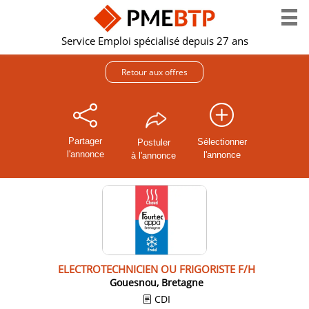
Service Emploi spécialisé depuis 27 ans
Retour aux offres
Partager
Sélectionner
Postuler
l'annonce
l'annonce
à l'annonce
ELECTROTECHNICIEN OU FRIGORISTE F/H
Gouesnou, Bretagne
CDI