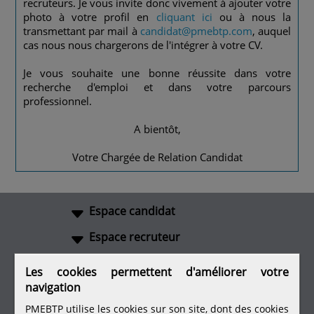
recruteurs. Je vous invite donc vivement à ajouter votre
photo à votre profil en
cliquant ici
ou à nous la
transmettant par mail à
candidat@pmebtp.com
, auquel
cas nous nous chargerons de l'intégrer à votre CV.
Je vous souhaite une bonne réussite dans votre
recherche d'emploi et dans votre parcours
professionnel.
A bientôt,
Votre Chargée de Relation Candidat
Espace candidat
Espace recruteur
A propos
Les cookies permettent d'améliorer votre
navigation
Liens utiles
PMEBTP utilise les cookies sur son site, dont des cookies