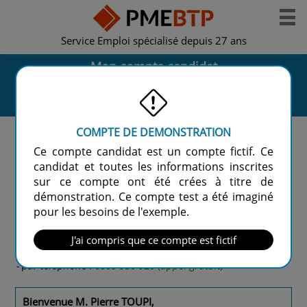
Service Emploi spécialisé depuis 27 ans
Mon compte candidat
Mes
Mon
Offres
Aide &
infos
activité
d'emploi
Contact
COMPTE DE DEMONSTRATION
Ma messagerie
Ce compte candidat est un compte fictif. Ce
Nouveaux messages :
0
Messages reçus :
1
candidat et toutes les informations inscrites
Messages envoyés :
0
sur ce compte ont été crées à titre de
démonstration. Ce compte test a été imaginé
Assistance
pour les besoins de l'exemple.
Contactez votre chargée de relation candidat
-
via
votre messagerie
J'ai compris que ce compte est fictif
-
par mail :
candidat@pmebtp.com
-
par téléphone :
0805 950 920
(appel gratuit)
Bienvenue M. Pierre TOUPI,