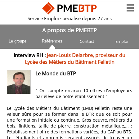
Service Emploi spécialisé depuis 27 ans
A propos de PMEBTP
Contact
Emploi
Le groupe
Références
Interview RH :
Jean-Louis Delarbre, proviseur du
Lycée des Métiers du Bâtiment Felletin
Le Monde du BTP
" On compte environ 10 offres d'employeurs
par élève de notre établissement ",
Le Lycée des Métiers du Bâtiment (LMB) Felletin reste une
valeur sûre pour se former dans le BTP, que ce soit pour
une formation initiale ou continue. Gros oeuvre, métiers du
bois, finitions, taille de pierre, construction métallique,... :
l'établissement offre des formations variées, du CAP au BTS.
Les étudiants et apprentis seraient assurés de trouver un