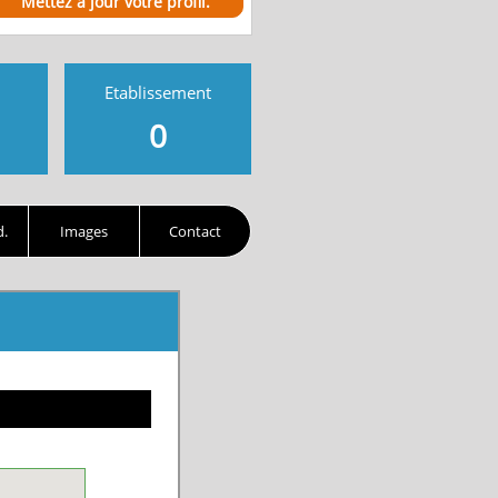
Mettez à jour votre profil.
Etablissement
0
d.
Images
Contact