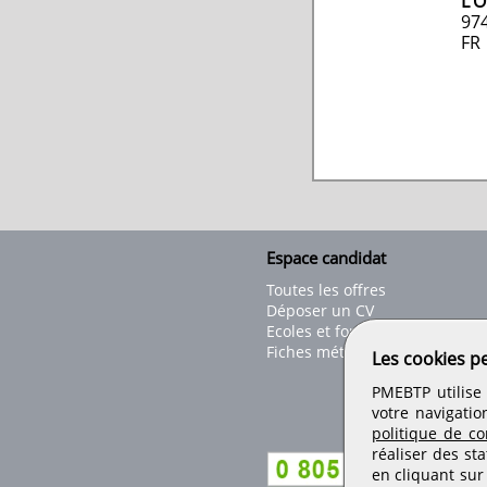
L'
97
FR
Espace candidat
Toutes les offres
Déposer un CV
Ecoles et formations
Fiches métiers
Les cookies p
PMEBTP utilise 
votre navigatio
politique de con
réaliser des sta
en cliquant sur