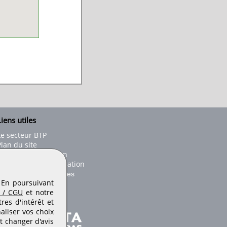
iens utiles
Le secteur BTP
Plan du site
onseils d'utilisation
Conditions de publication
Paramètres des cookies
. En poursuivant
 / CGU
et notre
es d'intérêt et
aliser vos choix
t changer d'avis