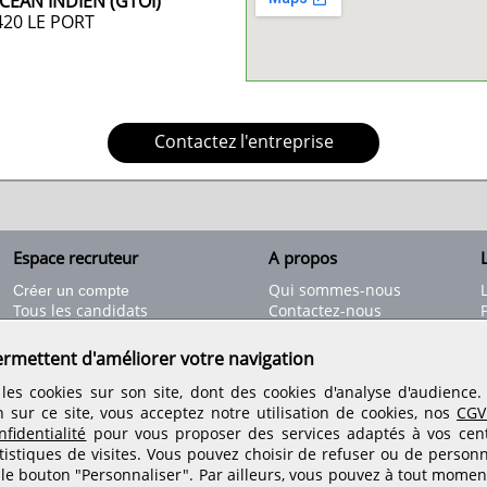
OCEAN INDIEN (GTOI)
420
LE PORT
Contactez l'entreprise
Espace recruteur
A propos
L
Qui sommes-nous
Créer un compte
Tous les candidats
Contactez-nous
Déposer une annonce
Nos partenaires
C
Déposer une offre de stage
Informations légales
ermettent d'améliorer votre navigation
Nos tarifs
Conditions générales
les cookies sur son site, dont des cookies d'analyse d'audience
Rejoignez nos équipes
n sur ce site, vous acceptez notre utilisation de cookies, nos
CGV
fidentialité
pour vous proposer des services adaptés à vos centr
tistiques de visites.
Vous pouvez choisir de refuser ou de personn
Retrouvez-nous sur les réseaux sociaux
 le bouton "Personnaliser". Par ailleurs, vous pouvez à tout momen