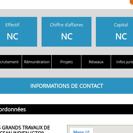
Effectif
Chiffre d'affaires
Capital
NC
NC
NC
crutement
Rémunération
Projets
Réseaux
Infos juri
INFORMATIONS DE CONTACT
ordonnées
S GRANDS TRAVAUX DE