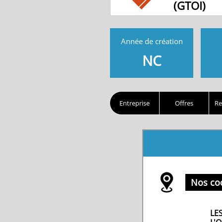
(GTOI)
Année de création
NC
Entreprise
Offres
Re
Nos co
LE