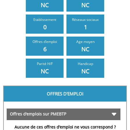
NC
NC
Etablissement
Réseaux sociaux
0
1
Offres d'emploi
Age moyen
6
NC
NC
NC
OFFRES D'EMPLOI
Offres d'emplois sur PMEBTP
Aucune de ces offres d'emploi ne vous correspond ?