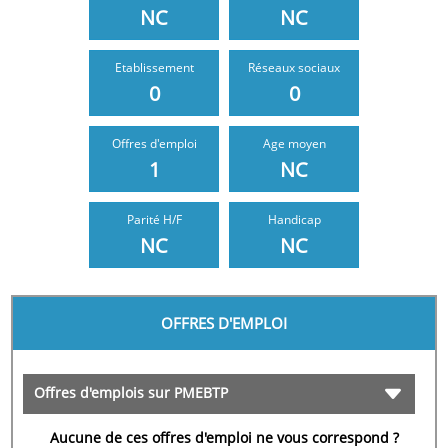
NC
NC
Etablissement
Réseaux sociaux
0
0
Offres d'emploi
Age moyen
1
NC
NC
NC
OFFRES D'EMPLOI
Offres d'emplois sur PMEBTP
Aucune de ces offres d'emploi ne vous correspond ?