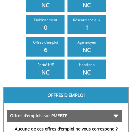
NC
NC
Etablissement
Réseaux sociaux
0
1
Offres d'emploi
Age moyen
6
NC
NC
NC
OFFRES D'EMPLOI
Offres d'emplois sur PMEBTP
Aucune de ces offres d'emploi ne vous correspond ?