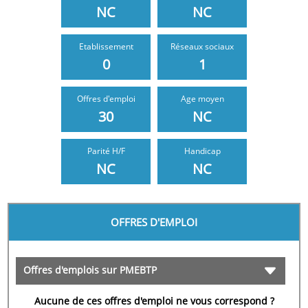
NC
NC
Etablissement
Réseaux sociaux
0
1
Offres d'emploi
Age moyen
30
NC
NC
NC
OFFRES D'EMPLOI
Offres d'emplois sur PMEBTP
Aucune de ces offres d'emploi ne vous correspond ?