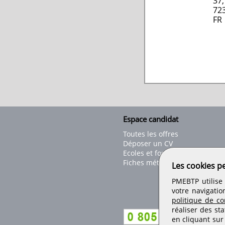
37,
72
FR
Espace candidat
Toutes les offres
Déposer un CV
Ecoles et formations
Fiches métiers
Les cookies p
PMEBTP utilise 
votre navigatio
politique de con
réaliser des sta
en cliquant sur