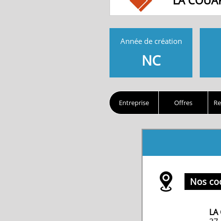
LA COUA
Année de création
NC
Entreprise
Offres
Re
Nos co
LA