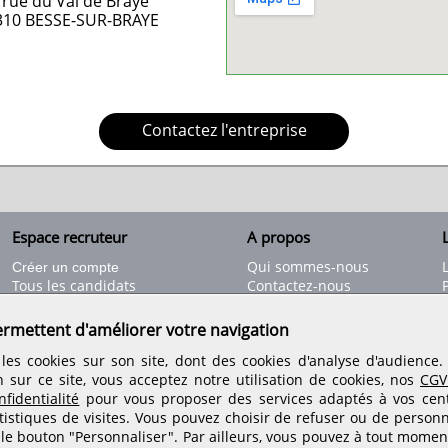
 rue du Val de Braye
310
BESSE-SUR-BRAYE
Contactez l'entreprise
Espace recruteur
A propos
L
Qui sommes-nous
Créer un compte
Tous les candidats
Contactez-nous
Déposer une annonce
Nos partenaires
C
Déposer une offre de stage
Informations légales
ermettent d'améliorer votre navigation
Nos tarifs
Conditions générales
les cookies sur son site, dont des cookies d'analyse d'audience
Rejoignez nos équipes
n sur ce site, vous acceptez notre utilisation de cookies, nos
CGV
fidentialité
pour vous proposer des services adaptés à vos centr
tistiques de visites.
Vous pouvez choisir de refuser ou de personn
Retrouvez-nous sur les réseaux sociaux
 le bouton "Personnaliser". Par ailleurs, vous pouvez à tout momen