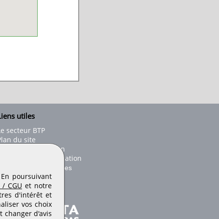
iens utiles
Le secteur BTP
Plan du site
onseils d'utilisation
Conditions de publication
Paramètres des cookies
. En poursuivant
 / CGU
et notre
es d'intérêt et
aliser vos choix
t changer d'avis