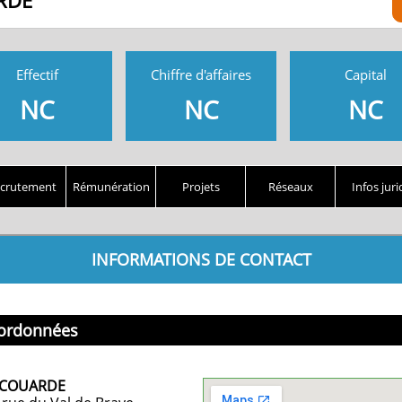
RDE
Effectif
Chiffre d'affaires
Capital
NC
NC
NC
crutement
Rémunération
Projets
Réseaux
Infos juri
INFORMATIONS DE CONTACT
ordonnées
 COUARDE