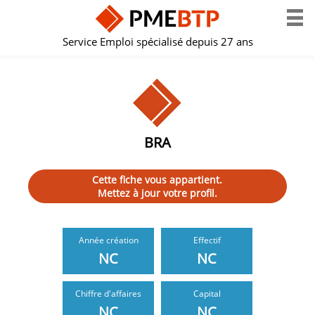
Service Emploi spécialisé depuis 27 ans
BRA
Cette fiche vous appartient.
Mettez à jour votre profil.
Année création
Effectif
NC
NC
Chiffre d'affaires
Capital
NC
NC