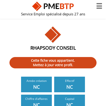
Service Emploi spécialisé depuis 27 ans
RHAPSODY CONSEIL
Cette fiche vous appartient.
Mettez à jour votre profil.
Année création
Effectif
NC
NC
Chiffre d'affaires
Capital
NC
NC