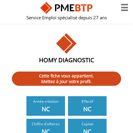
Service Emploi spécialisé depuis 27 ans
HOMY DIAGNOSTIC
Cette fiche vous appartient.
Mettez à jour votre profil.
Année création
Effectif
NC
NC
Chiffre d'affaires
Capital
NC
NC