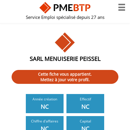
Service Emploi spécialisé depuis 27 ans
SARL MENUISERIE PEISSEL
Cette fiche vous appartient.
Mettez à jour votre profil.
Année création
Effectif
NC
NC
Chiffre d'affaires
Capital
NC
NC