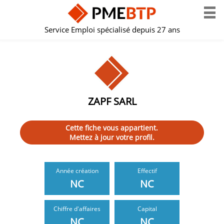
Service Emploi spécialisé depuis 27 ans
ZAPF SARL
Cette fiche vous appartient.
Mettez à jour votre profil.
Année création
Effectif
NC
NC
Chiffre d'affaires
Capital
NC
NC