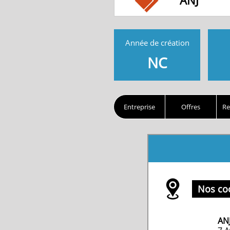
ANJ
Année de création
NC
Entreprise
Offres
Re
Nos co
AN