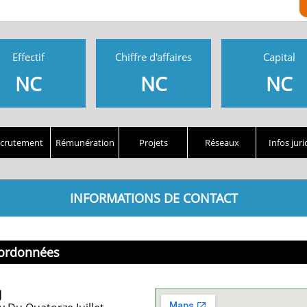
Effectif
Chiffre d'affaires
Capital
NC
NC
NC
crutement
Rémunération
Projets
Réseaux
Infos juri
INFORMATIONS DE CONTACT
ordonnées
J