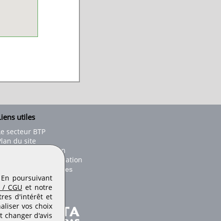
iens utiles
Le secteur BTP
Plan du site
onseils d'utilisation
Conditions de publication
Paramètres des cookies
. En poursuivant
 / CGU
et notre
es d'intérêt et
aliser vos choix
t changer d'avis