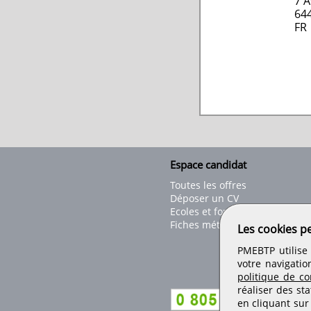
7 A
64
FR
Espace candidat
Toutes les offres
Déposer un CV
Ecoles et formations
Fiches métiers
Les cookies p
PMEBTP utilise 
votre navigatio
politique de con
réaliser des sta
en cliquant sur