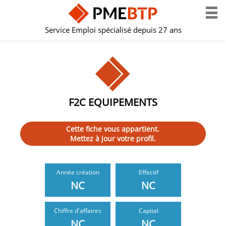
Service Emploi spécialisé depuis 27 ans
F2C EQUIPEMENTS
Cette fiche vous appartient.
Mettez à jour votre profil.
Année création
Effectif
NC
NC
Chiffre d'affaires
Capital
NC
NC