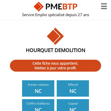
Service Emploi spécialisé depuis 27 ans
HOURQUET DEMOLITION
Cette fiche vous appartient.
Mettez à jour votre profil.
Année création
Effectif
NC
NC
Chiffre d'affaires
Capital
NC
NC