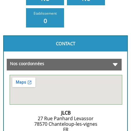
Etablissement
0
CONTACT
Nos coordonnées
JLCB
27 Rue Panhard Levassor
78570
Chanteloup-les-vignes
FR