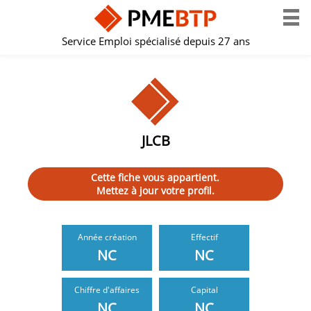
Service Emploi spécialisé depuis 27 ans
JLCB
Cette fiche vous appartient.
Mettez à jour votre profil.
Année création
Effectif
NC
NC
Chiffre d'affaires
Capital
NC
NC