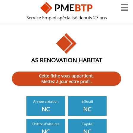
Service Emploi spécialisé depuis 27 ans
AS RENOVATION HABITAT
Cette fiche vous appartient.
Mettez à jour votre profil.
Année création
Effectif
NC
NC
Chiffre d'affaires
Capital
NC
NC