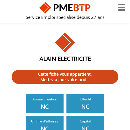
Service Emploi spécialisé depuis 27 ans
ALAIN ELECTRICITE
Cette fiche vous appartient.
Mettez à jour votre profil.
Année création
Effectif
NC
NC
Chiffre d'affaires
Capital
NC
NC