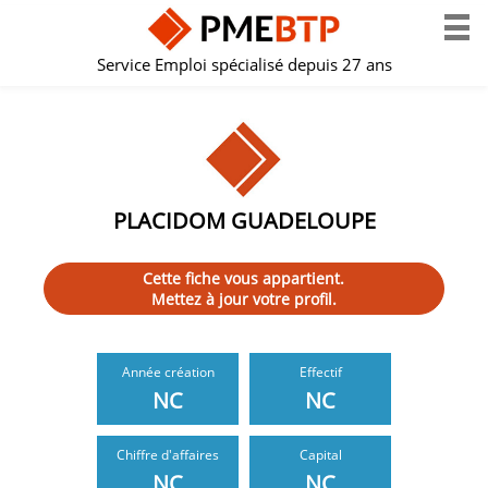
Service Emploi spécialisé depuis 27 ans
PLACIDOM GUADELOUPE
Cette fiche vous appartient.
Mettez à jour votre profil.
Année création
Effectif
NC
NC
Chiffre d'affaires
Capital
NC
NC