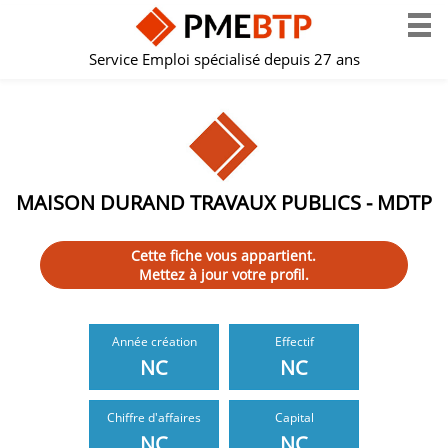
Service Emploi spécialisé depuis 27 ans
MAISON DURAND TRAVAUX PUBLICS - MDTP
Cette fiche vous appartient.
Mettez à jour votre profil.
Année création
Effectif
NC
NC
Chiffre d'affaires
Capital
NC
NC