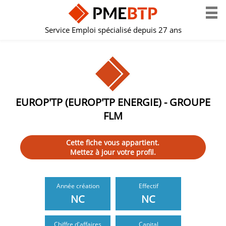
Service Emploi spécialisé depuis 27 ans
EUROP'TP (EUROP'TP ENERGIE) - GROUPE
FLM
Cette fiche vous appartient.
Mettez à jour votre profil.
Année création
Effectif
NC
NC
Chiffre d'affaires
Capital