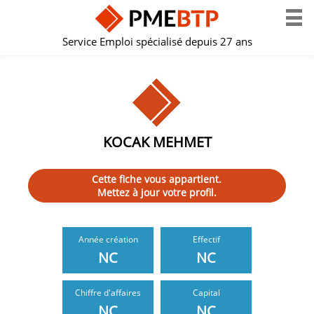
Service Emploi spécialisé depuis 27 ans
KOCAK MEHMET
Cette fiche vous appartient.
Mettez à jour votre profil.
Année création
Effectif
NC
NC
Chiffre d'affaires
Capital
NC
NC