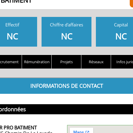
 BATIMENT
Effectif
Chiffre d'affaires
Capital
NC
NC
NC
crutement
Rémunération
Projets
Réseaux
Infos juri
INFORMATIONS DE CONTACT
ordonnées
R PRO BATIMENT