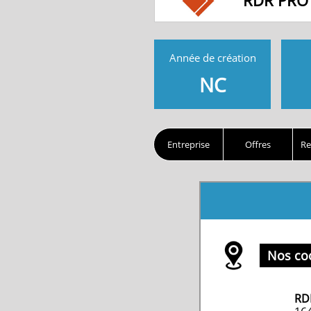
RDR PRO
Année de création
NC
Entreprise
Offres
Re
Nos co
RD