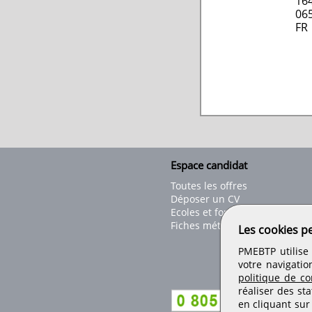
16
06
FR
Espace candidat
Toutes les offres
Déposer un CV
Ecoles et formations
Fiches métiers
Les cookies p
PMEBTP utilise 
votre navigatio
politique de con
réaliser des sta
en cliquant sur