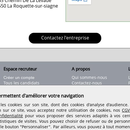
45 Chemin De La Levade
550
La Roquette-sur-siagne
Contactez l'entreprise
Espace recruteur
A propos
L
Qui sommes-nous
Créer un compte
Tous les candidats
Contactez-nous
Déposer une annonce
Nos partenaires
C
Déposer une offre de stage
Informations légales
ermettent d'améliorer votre navigation
Nos tarifs
Conditions générales
les cookies sur son site, dont des cookies d'analyse d'audience
Rejoignez nos équipes
n sur ce site, vous acceptez notre utilisation de cookies, nos
CGV
fidentialité
pour vous proposer des services adaptés à vos centr
tistiques de visites.
Vous pouvez choisir de refuser ou de personn
Retrouvez-nous sur les réseaux sociaux
 le bouton "Personnaliser". Par ailleurs, vous pouvez à tout momen