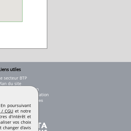
iens utiles
Le secteur BTP
Plan du site
onseils d'utilisation
Conditions de publication
Paramètres des cookies
. En poursuivant
 / CGU
et notre
es d'intérêt et
aliser vos choix
t changer d'avis