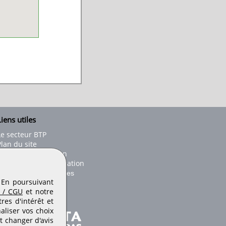
iens utiles
Le secteur BTP
Plan du site
onseils d'utilisation
Conditions de publication
Paramètres des cookies
. En poursuivant
 / CGU
et notre
es d'intérêt et
aliser vos choix
t changer d'avis