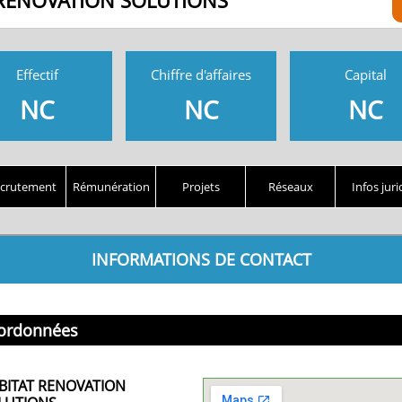
 RENOVATION SOLUTIONS
Effectif
Chiffre d'affaires
Capital
NC
NC
NC
crutement
Rémunération
Projets
Réseaux
Infos juri
INFORMATIONS DE CONTACT
ordonnées
BITAT RENOVATION