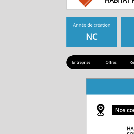
HABITAT
Année de création
NC
Entreprise
Offres
Re
Nos co
HA