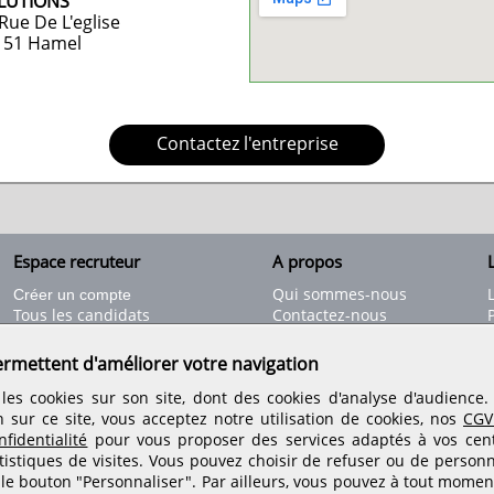
LUTIONS
Rue De L'eglise
151
Hamel
Contactez l'entreprise
Espace recruteur
A propos
L
Qui sommes-nous
Créer un compte
Tous les candidats
Contactez-nous
Déposer une annonce
Nos partenaires
C
Déposer une offre de stage
Informations légales
ermettent d'améliorer votre navigation
Nos tarifs
Conditions générales
les cookies sur son site, dont des cookies d'analyse d'audience
Rejoignez nos équipes
n sur ce site, vous acceptez notre utilisation de cookies, nos
CGV
fidentialité
pour vous proposer des services adaptés à vos centr
tistiques de visites.
Vous pouvez choisir de refuser ou de personn
Retrouvez-nous sur les réseaux sociaux
 le bouton "Personnaliser". Par ailleurs, vous pouvez à tout momen