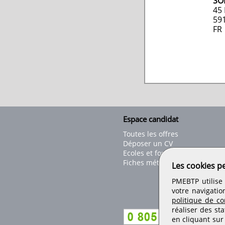
SO
45 
59
FR
Espace candidat
Toutes les offres
Déposer un CV
Ecoles et formations
Fiches métiers
Les cookies p
PMEBTP utilise 
votre navigatio
politique de con
réaliser des sta
en cliquant sur