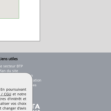
iens utiles
Le secteur BTP
Plan du site
onseils d'utilisation
Conditions de publication
Paramètres des cookies
. En poursuivant
 / CGU
et notre
es d'intérêt et
aliser vos choix
t changer d'avis