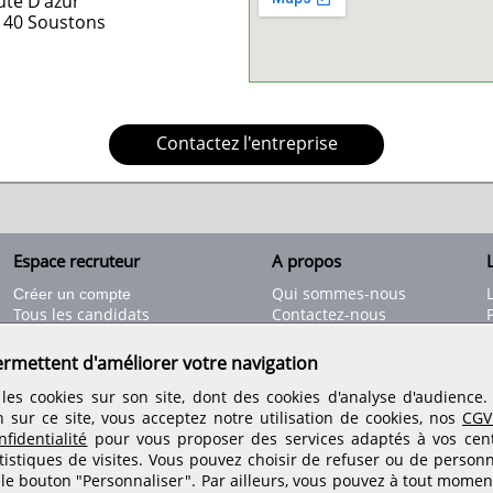
ute D'azur
140
Soustons
Contactez l'entreprise
Espace recruteur
A propos
L
Qui sommes-nous
Créer un compte
Tous les candidats
Contactez-nous
Déposer une annonce
Nos partenaires
C
Déposer une offre de stage
Informations légales
ermettent d'améliorer votre navigation
Nos tarifs
Conditions générales
les cookies sur son site, dont des cookies d'analyse d'audience
Rejoignez nos équipes
n sur ce site, vous acceptez notre utilisation de cookies, nos
CGV
fidentialité
pour vous proposer des services adaptés à vos centr
tistiques de visites.
Vous pouvez choisir de refuser ou de personn
Retrouvez-nous sur les réseaux sociaux
 le bouton "Personnaliser". Par ailleurs, vous pouvez à tout momen