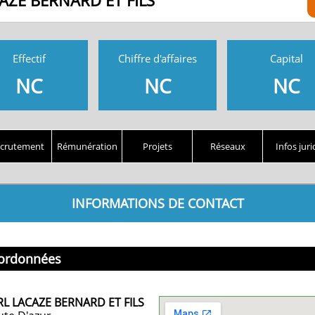
AZE BERNARD ET FILS
Effectif
Chiffre d'affaires
Capital
NC
NC
NC
crutement
Rémunération
Projets
Réseaux
Infos juri
INFORMATIONS DE CONTACT
ordonnées
RL LACAZE BERNARD ET FILS