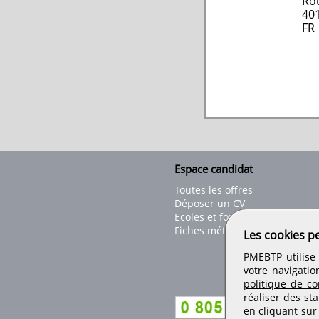
Ro
40
FR
Espace candidat
Toutes les offres
Déposer un CV
Ecoles et formations
Fiches métiers
Les cookies p
PMEBTP utilise 
votre navigatio
politique de con
réaliser des sta
en cliquant sur