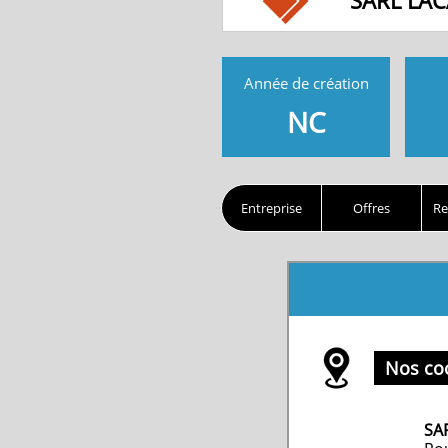
SARL LAC
Année de création
NC
Entreprise
Offres
Re
Nos co
SA