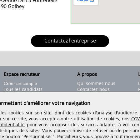
Avenue De La Fontenelle
190
Golbey
Contactez l'entreprise
Espace recruteur
A propos
L
Qui sommes-nous
Créer un compte
Tous les candidats
Contactez-nous
Déposer une annonce
Nos partenaires
C
Déposer une offre de stage
Informations légales
ermettent d'améliorer votre navigation
Nos tarifs
Conditions générales
les cookies sur son site, dont des cookies d'analyse d'audience
Rejoignez nos équipes
n sur ce site, vous acceptez notre utilisation de cookies, nos
CGV
fidentialité
pour vous proposer des services adaptés à vos centr
tistiques de visites.
Vous pouvez choisir de refuser ou de personn
Retrouvez-nous sur les réseaux sociaux
 le bouton "Personnaliser". Par ailleurs, vous pouvez à tout momen