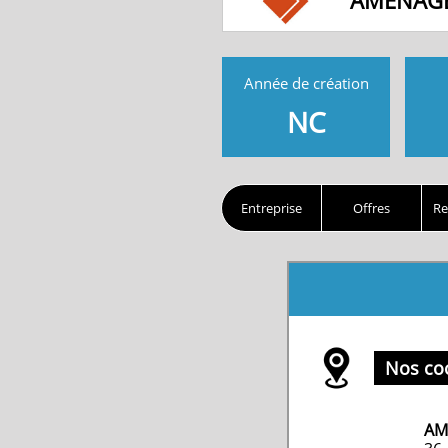
AMENAGE
Année de création
NC
Entreprise
Offres
Re
Nos co
AM