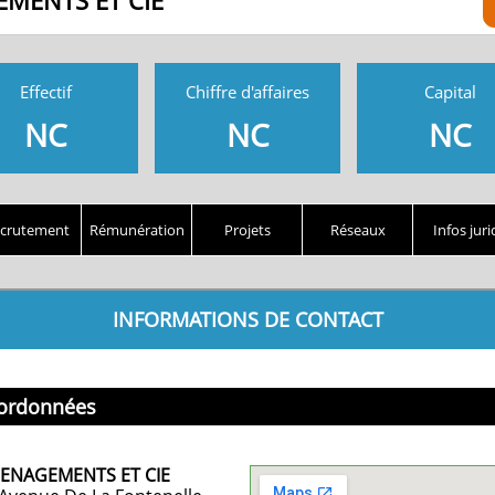
MENTS ET CIE
Effectif
Chiffre d'affaires
Capital
NC
NC
NC
crutement
Rémunération
Projets
Réseaux
Infos juri
INFORMATIONS DE CONTACT
ordonnées
ENAGEMENTS ET CIE