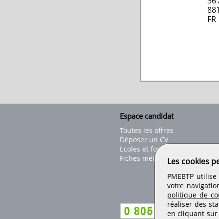
36 
88
FR
Espace candidat
Toutes les offres
Déposer un CV
Ecoles et formations
Fiches métiers
Les cookies p
PMEBTP utilise 
votre navigatio
politique de con
réaliser des sta
en cliquant sur