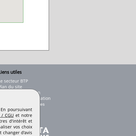
iens utiles
Le secteur BTP
Plan du site
onseils d'utilisation
Conditions de publication
Paramètres des cookies
. En poursuivant
 / CGU
et notre
es d'intérêt et
aliser vos choix
t changer d'avis