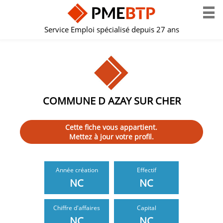
Service Emploi spécialisé depuis 27 ans
COMMUNE D AZAY SUR CHER
Cette fiche vous appartient.
Mettez à jour votre profil.
Année création
Effectif
NC
NC
Chiffre d'affaires
Capital
NC
NC