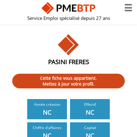
Service Emploi spécialisé depuis 27 ans
PASINI FRERES
Cette fiche vous appartient.
Mettez à jour votre profil.
Année création
Effectif
NC
NC
Chiffre d'affaires
Capital
NC
NC