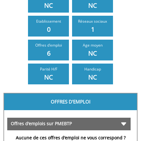
NC
NC
Etablissement
Réseaux sociaux
0
1
Offres d'emploi
Age moyen
6
NC
NC
NC
OFFRES D'EMPLOI
Offres d'emplois sur PMEBTP
Aucune de ces offres d'emploi ne vous correspond ?