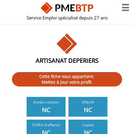
Service Emploi spécialisé depuis 27 ans
ARTISANAT DEPERIERS
Cette fiche vous appartient.
Mettez à jour votre profil.
Année création
Effectif
NC
NC
Chiffre d'affaires
Capital
NC
NC