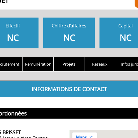
SET
Effectif
Chiffre d'affaires
Capital
NC
NC
NC
crutement
Rémunération
Projets
Réseaux
Infos juri
INFORMATIONS DE CONTACT
ordonnées
S BRISSET