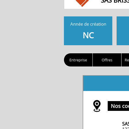
SAS BRIS
Année de création
NC
Entreprise
Offres
Re
Nos co
SA