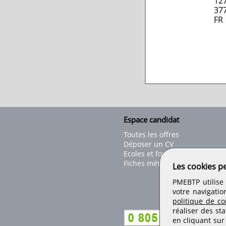
12
37
FR
Espace candidat
Toutes les offres
Déposer un CV
Ecoles et formations
Fiches métiers
Les cookies p
PMEBTP utilise 
votre navigatio
politique de con
réaliser des sta
en cliquant sur