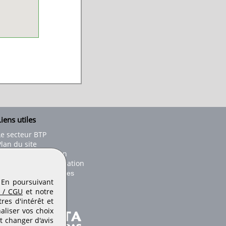
iens utiles
Le secteur BTP
Plan du site
onseils d'utilisation
Conditions de publication
Paramètres des cookies
. En poursuivant
 / CGU
et notre
es d'intérêt et
aliser vos choix
t changer d'avis