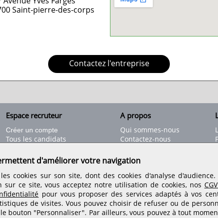
7 Avenue Yves Farges
700
Saint-pierre-des-corps
Contactez l'entreprise
Espace recruteur
A propos
L
Qui sommes-nous
Créer un compte
Tous les candidats
Contactez-nous
Déposer une annonce
Nos partenaires
C
Déposer une offre de stage
Informations légales
ermettent d'améliorer votre navigation
Nos tarifs
Conditions générales
les cookies sur son site, dont des cookies d'analyse d'audience
Rejoignez nos équipes
n sur ce site, vous acceptez notre utilisation de cookies, nos
CGV
fidentialité
pour vous proposer des services adaptés à vos centr
tistiques de visites.
Vous pouvez choisir de refuser ou de personn
Retrouvez-nous sur les réseaux sociaux
 le bouton "Personnaliser". Par ailleurs, vous pouvez à tout momen