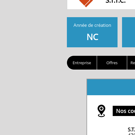
S.T.T.C.
Année de création
NC
Entreprise
Offres
Re
Nos co
S.T.