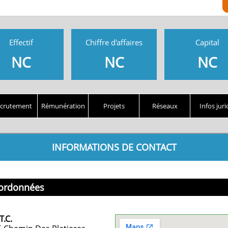
Effectif
Chiffre d'affaires
Capital
NC
NC
NC
crutement
Rémunération
Projets
Réseaux
Infos juri
INFORMATIONS DE CONTACT
ordonnées
T.C.