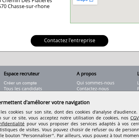
 Chemin Des Platieres
670
Chasse-sur-rhone
Contactez l'entreprise
Espace recruteur
A propos
L
Qui sommes-nous
Créer un compte
Tous les candidats
Contactez-nous
Déposer une annonce
Nos partenaires
C
Déposer une offre de stage
Informations légales
ermettent d'améliorer votre navigation
Nos tarifs
Conditions générales
les cookies sur son site, dont des cookies d'analyse d'audience
Rejoignez nos équipes
n sur ce site, vous acceptez notre utilisation de cookies, nos
CGV
fidentialité
pour vous proposer des services adaptés à vos centr
tistiques de visites.
Vous pouvez choisir de refuser ou de personn
Retrouvez-nous sur les réseaux sociaux
 le bouton "Personnaliser". Par ailleurs, vous pouvez à tout momen