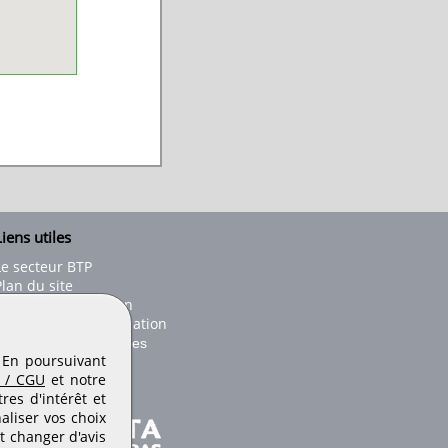
iens utiles
Le secteur BTP
Plan du site
onseils d'utilisation
Conditions de publication
Paramètres des cookies
. En poursuivant
 / CGU
et notre
es d'intérêt et
aliser vos choix
t changer d'avis