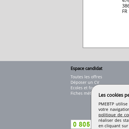
476
38
FR
Espace candidat
Toutes les offres
Déposer un CV
Ecoles et formations
Fiches métiers
Les cookies p
PMEBTP utilise 
votre navigatio
politique de con
réaliser des sta
en cliquant sur