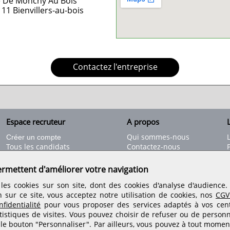
e De Monchy Au Bois
111
Bienvillers-au-bois
Contactez l'entreprise
Espace recruteur
A propos
L
Qui sommes-nous
Créer un compte
Tous les candidats
Contactez-nous
Déposer une annonce
Nos partenaires
C
Déposer une offre de stage
Informations légales
ermettent d'améliorer votre navigation
Nos tarifs
Conditions générales
les cookies sur son site, dont des cookies d'analyse d'audience
Rejoignez nos équipes
n sur ce site, vous acceptez notre utilisation de cookies, nos
CGV
fidentialité
pour vous proposer des services adaptés à vos centr
tistiques de visites.
Vous pouvez choisir de refuser ou de personn
Retrouvez-nous sur les réseaux sociaux
 le bouton "Personnaliser". Par ailleurs, vous pouvez à tout momen