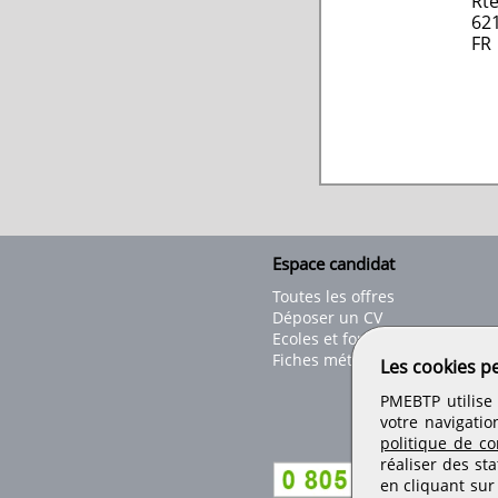
Rt
62
FR
Espace candidat
Toutes les offres
Déposer un CV
Ecoles et formations
Fiches métiers
Les cookies p
PMEBTP utilise 
votre navigatio
politique de con
réaliser des sta
en cliquant sur