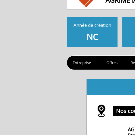
AGRIMET
Année de création
NC
Entreprise
Offres
Re
Nos co
AG