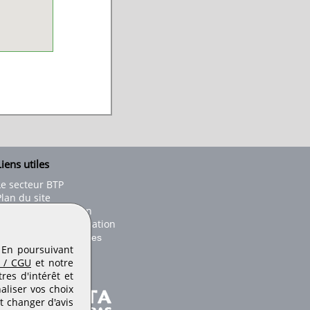
iens utiles
Le secteur BTP
Plan du site
onseils d'utilisation
Conditions de publication
Paramètres des cookies
. En poursuivant
 / CGU
et notre
es d'intérêt et
aliser vos choix
t changer d'avis