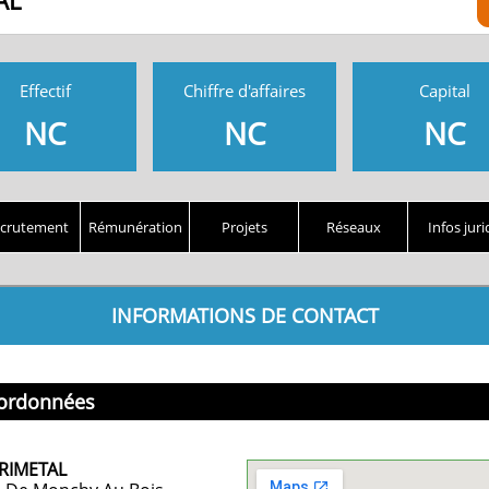
AL
Effectif
Chiffre d'affaires
Capital
NC
NC
NC
crutement
Rémunération
Projets
Réseaux
Infos juri
INFORMATIONS DE CONTACT
ordonnées
RIMETAL