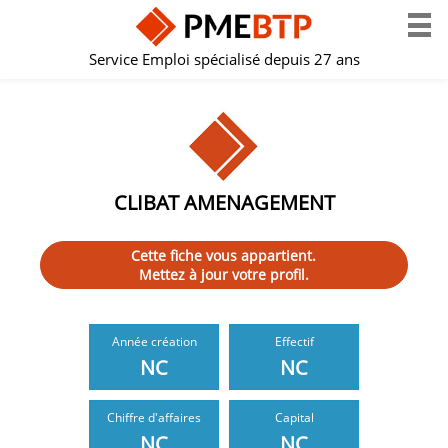
Service Emploi spécialisé depuis 27 ans
CLIBAT AMENAGEMENT
Cette fiche vous appartient.
Mettez à jour votre profil.
Année création
Effectif
NC
NC
Chiffre d'affaires
Capital
NC
NC