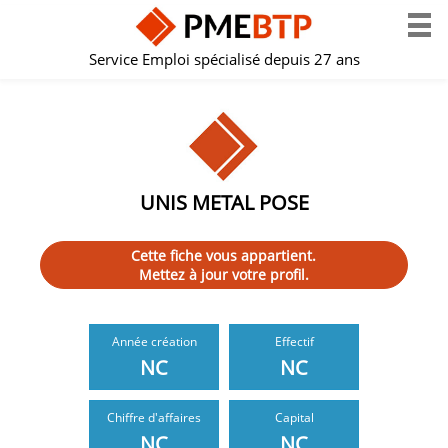
Service Emploi spécialisé depuis 27 ans
UNIS METAL POSE
Cette fiche vous appartient.
Mettez à jour votre profil.
Année création
Effectif
NC
NC
Chiffre d'affaires
Capital
NC
NC