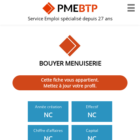
Service Emploi spécialisé depuis 27 ans
BOUYER MENUISERIE
Cette fiche vous appartient.
Mettez à jour votre profil.
Année création
Effectif
NC
NC
Chiffre d'affaires
Capital
NC
NC