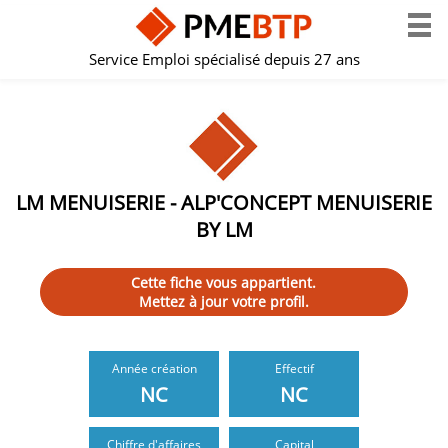
Service Emploi spécialisé depuis 27 ans
LM MENUISERIE - ALP'CONCEPT MENUISERIE
BY LM
Cette fiche vous appartient.
Mettez à jour votre profil.
Année création
Effectif
NC
NC
Chiffre d'affaires
Capital