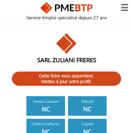
Service Emploi spécialisé depuis 27 ans
SARL ZULIANI FRERES
Cette fiche vous appartient.
Mettez à jour votre profil.
Année création
Effectif
NC
NC
Chiffre d'affaires
Capital
NC
NC