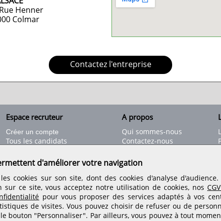
ALSACE
 Rue Henner
000
Colmar
Contactez l'entreprise
Espace recruteur
A propos
L
Qui sommes-nous
Créer un compte
Tous les candidats
Contactez-nous
Déposer une annonce
Nos partenaires
C
Déposer une offre de stage
Informations légales
ermettent d'améliorer votre navigation
Nos tarifs
Conditions générales
les cookies sur son site, dont des cookies d'analyse d'audience
Rejoignez nos équipes
n sur ce site, vous acceptez notre utilisation de cookies, nos
CGV
fidentialité
pour vous proposer des services adaptés à vos centr
tistiques de visites.
Vous pouvez choisir de refuser ou de personn
Retrouvez-nous sur les réseaux sociaux
 le bouton "Personnaliser". Par ailleurs, vous pouvez à tout momen