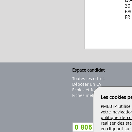
D'
30
68
FR
Espace candidat
Toutes les offres
Déposer un CV
Ecoles et formations
Fiches métiers
Les cookies p
PMEBTP utilise 
votre navigatio
politique de con
réaliser des sta
en cliquant sur