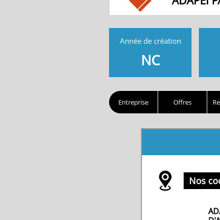
ADAPEI P
Année de création
NC
Entreprise
Offres
Re
Nos co
AD