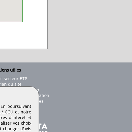
iens utiles
Le secteur BTP
Plan du site
onseils d'utilisation
Conditions de publication
Paramètres des cookies
. En poursuivant
 / CGU
et notre
es d'intérêt et
aliser vos choix
t changer d'avis