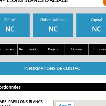
APILLONS BLANCS D'ALSACE
Effectif
Chiffre d'affaires
Capital
NC
NC
NC
crutement
Rémunération
Projets
Réseaux
Infos juri
INFORMATIONS DE CONTACT
ordonnées
APEI PAPILLONS BLANCS