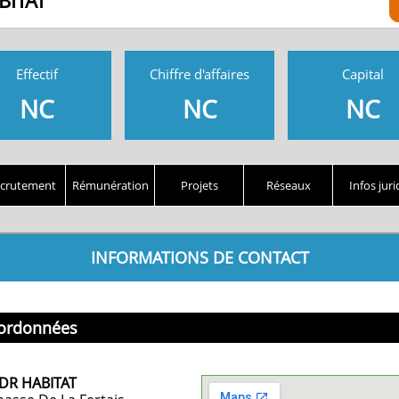
BITAT
Effectif
Chiffre d'affaires
Capital
NC
NC
NC
crutement
Rémunération
Projets
Réseaux
Infos juri
INFORMATIONS DE CONTACT
ordonnées
DR HABITAT