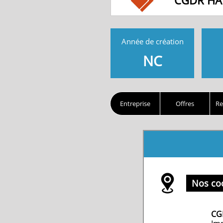
CGDR HA
Année de création
NC
Entreprise
Offres
Re
Nos co
CG