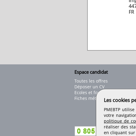
Imp
44
FR
Espace candidat
Toutes les offres
Déposer un CV
Ecoles et formations
Fiches métiers
Les cookies p
PMEBTP utilise 
votre navigatio
politique de con
réaliser des sta
en cliquant sur