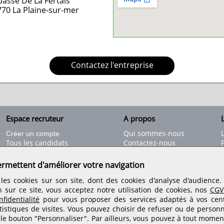
asse De La Fertais
770
La Plaine-sur-mer
Contactez l'entreprise
Espace recruteur
A propos
L
Qui sommes-nous
Créer un compte
Tous les candidats
Contactez-nous
Déposer une annonce
Nos partenaires
C
Déposer une offre de stage
Informations légales
ermettent d'améliorer votre navigation
Nos tarifs
Conditions générales
les cookies sur son site, dont des cookies d'analyse d'audience
Rejoignez nos équipes
n sur ce site, vous acceptez notre utilisation de cookies, nos
CGV
fidentialité
pour vous proposer des services adaptés à vos centr
tistiques de visites.
Vous pouvez choisir de refuser ou de personn
Retrouvez-nous sur les réseaux sociaux
 le bouton "Personnaliser". Par ailleurs, vous pouvez à tout momen