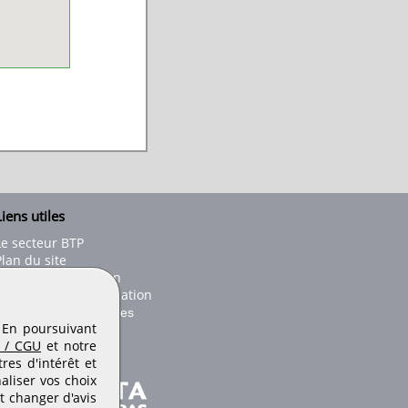
iens utiles
Le secteur BTP
Plan du site
onseils d'utilisation
Conditions de publication
Paramètres des cookies
. En poursuivant
 / CGU
et notre
es d'intérêt et
aliser vos choix
t changer d'avis