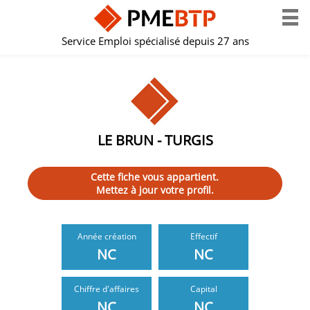
Service Emploi spécialisé depuis 27 ans
LE BRUN - TURGIS
Cette fiche vous appartient.
Mettez à jour votre profil.
Année création
Effectif
NC
NC
Chiffre d'affaires
Capital
NC
NC